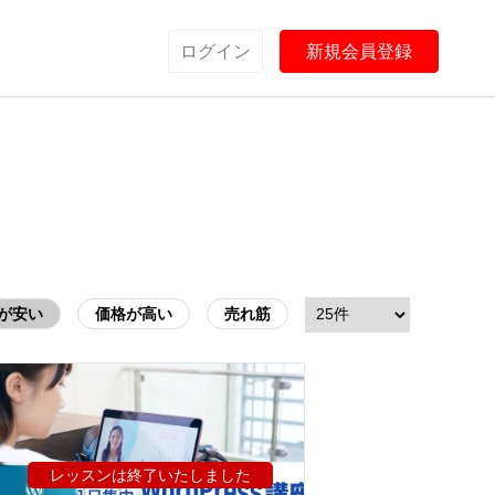
ようこそ、ゲスト さん
ログイン
してください
ログイン
新規会員登録
が安い
価格が高い
売れ筋
レッスンは終了いたしました