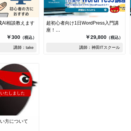
AI相談教えます
超初心者向け1日WordPress入門講
座！…
￥300
￥29,800
（税込）
（税込）
講師：take
講師：神田ITスクール
了いたしました
・使い方について